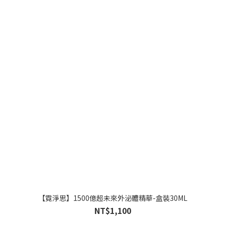
【霓淨思】1500億超未來外泌體精華-盒裝30ML
NT$1,100