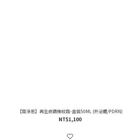
【霓淨思】再生奇蹟撫紋霜-盒裝50ML (外泌體/PDRN)
NT$1,100