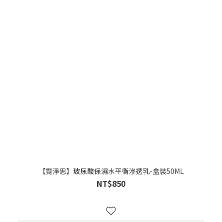
【霓淨思】玻尿酸保濕水平衡滲透乳-盒裝50ML
NT$850