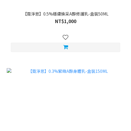
【霓淨思】0.5%穩膚煥采A醇修護乳-盒裝50ML
NT$1,000