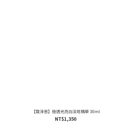
【霓淨思】極透光亮白淡斑精華 30ml
NT$1,350