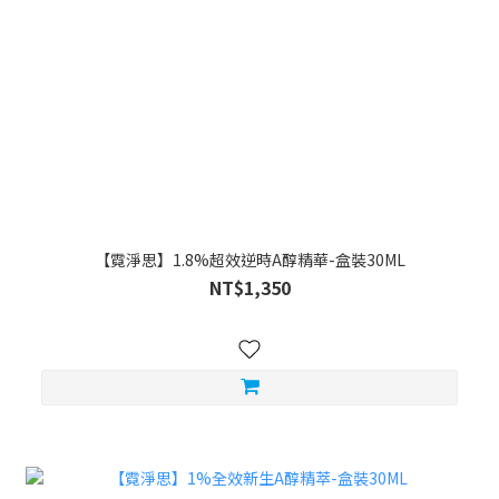
【霓淨思】1.8%超效逆時A醇精華-盒裝30ML
NT$1,350