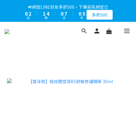
5
9
5
6
5
5
9
8
9
8
8
1
1
3
3
2
2
5
5
1
1
8
8
1
1
5
5
📢綁定LINE好友多折500，下單前先綁定⏰
📢綁定LINE好友多折500，下單前先綁定⏰
4
8
4
5
4
4
8
7
9
8
7
7
0
0
2
2
:
:
1
1
4
4
:
:
0
0
7
7
:
:
0
0
4
4
3
7
3
4
3
3
7
多折500
多折500
6
8
7
6
6
日
日
時
時
分
分
秒
秒
1
1
0
0
3
3
6
6
3
3
2
6
2
3
2
9
2
6
5
7
6
9
5
5
9
0
0
2
2
5
5
2
2
1
5
1
2
1
8
1
5
📢折上加折，不限次數下單折的會員週即刻開始 !⏰
4
6
5
8
4
4
8
1
1
4
4
1
1
0
4
:
0
1
:
0
7
:
0
4
3
5
4
7
3
3
7
馬上下單
0
0
3
3
0
0
日
時
分
秒
3
0
6
3
2
4
3
6
2
9
2
6
2
2
2
5
2
1
3
2
5
1
8
1
5
📢綁定LINE好友多折500，下單前先綁定⏰
1
1
1
4
1
0
2
:
1
4
:
0
7
:
0
4
多折500
0
0
0
3
0
日
時
分
秒
1
0
3
6
3
2
0
2
5
2
1
1
4
1
0
0
3
0
2
1
0