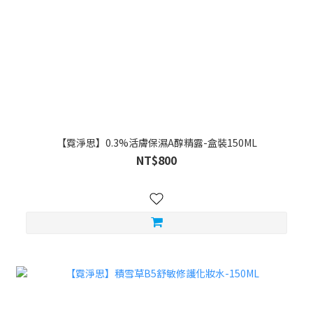
【霓淨思】0.3%活膚保濕A醇精露-盒裝150ML
NT$800