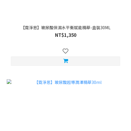
【霓淨思】玻尿酸保濕水平衡賦能精華-盒裝30ML
NT$1,350