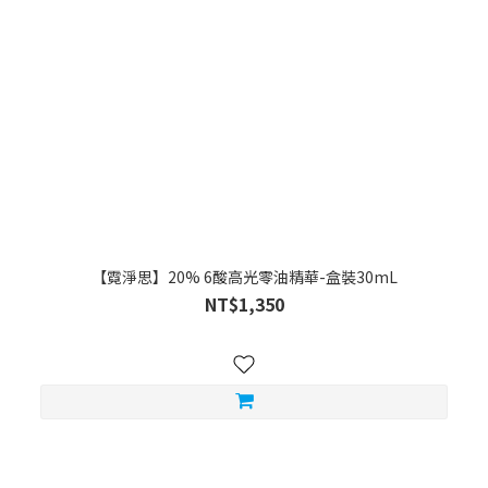
【霓淨思】20% 6酸高光零油精華-盒裝30mL
NT$1,350