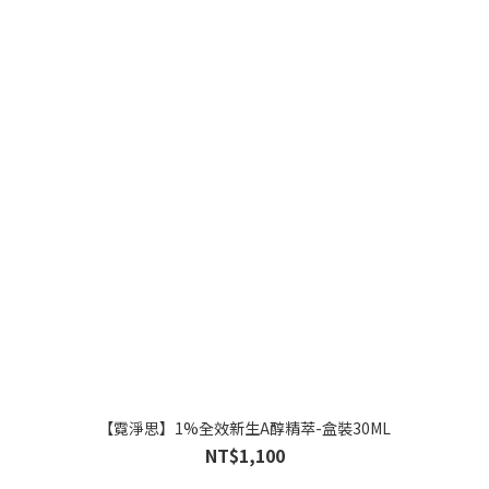
【霓淨思】1%全效新生A醇精萃-盒裝30ML
NT$1,100