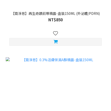
【霓淨思】再生奇蹟前導精露-盒裝150ML (外泌體/PDRN)
NT$850