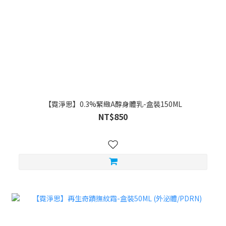
【霓淨思】0.3%緊緻A醇身體乳-盒裝150ML
NT$850